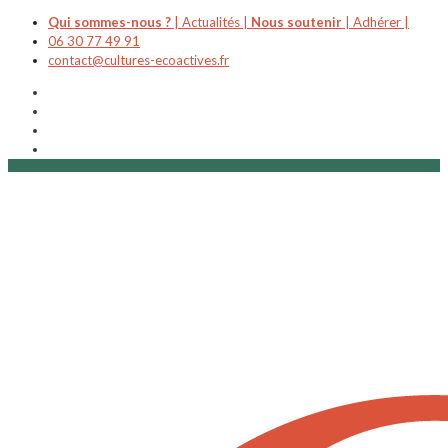
Qui sommes-nous ?
|
Actualités |
Nous soutenir
|
Adhérer |
06 30 77 49 91
contact@cultures-ecoactives.fr