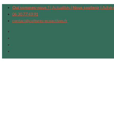
Qui sommes-nous ?
|
Actualités |
Nous soutenir
|
Adhére
06 30 77 49 91
contact@cultures-ecoactives.fr